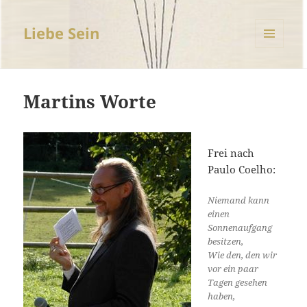
Liebe Sein
MENÜ
UND
WIDGETS
Martins Worte
Frei nach
Paulo Coelho:
Niemand kann
einen
Sonnenaufgang
besitzen,
Wie den, den wir
vor ein paar
Tagen gesehen
haben,