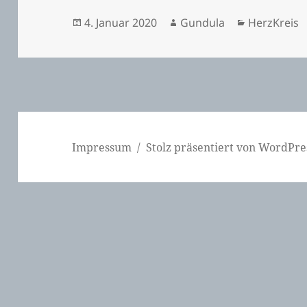
Veröffentlicht
Autor
Kategorien
4. Januar 2020
Gundula
HerzKreis
am
Impressum
Stolz präsentiert von WordPre