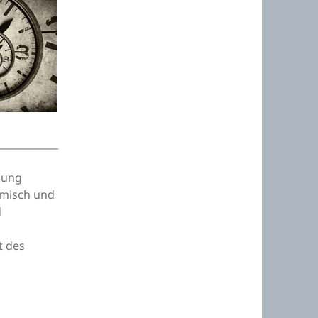
____________
gung
rmisch und
d
t des
r