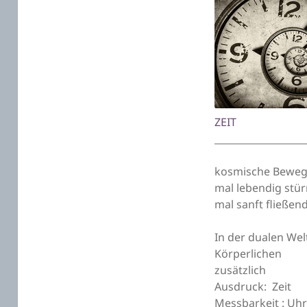
ZEIT
___________________
kosmische Bewe
mal lebendig stü
mal sanft fließen
In der dualen Wel
Körperlichen
zusätzlich
Ausdruck: Zeit
Messbarkeit : Uh