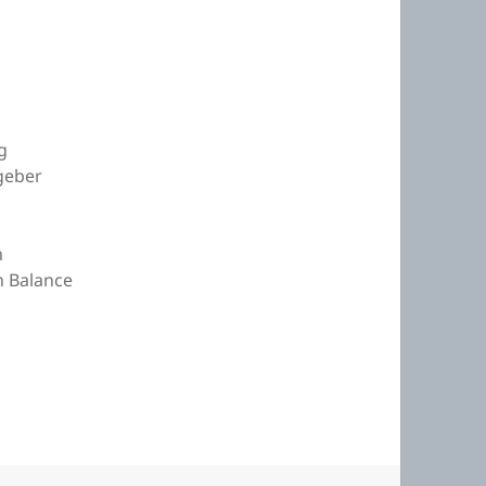
d
g
geber
m
n Balance