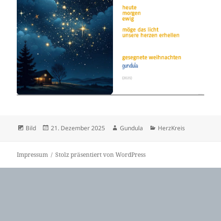
Format
Veröffentlicht
Autor
Kategorien
Bild
21. Dezember 2025
Gundula
HerzKreis
am
Impressum
Stolz präsentiert von WordPress