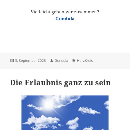
Vielleicht gehen wir zusammen?
Gundula
Veröffentlicht
Autor
Kategorien
3. September 2025
Gundula
HerzKreis
am
Die Erlaubnis ganz zu sein