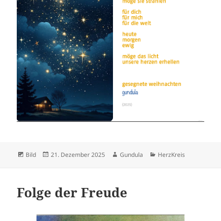
Format
Veröffentlicht
Autor
Kategorien
Bild
21. Dezember 2025
Gundula
HerzKreis
am
Folge der Freude