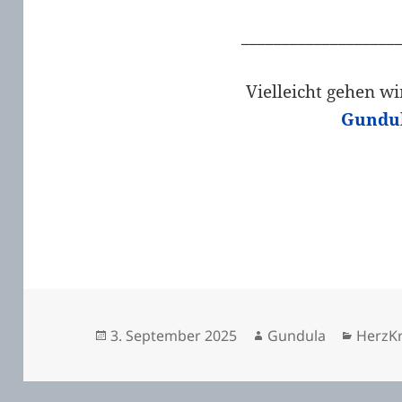
___________________
Vielleicht gehen 
Gundu
Veröffentlicht
Autor
Katego
3. September 2025
Gundula
HerzKr
am