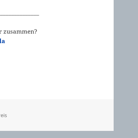
_______________
wir zusammen?
la
rien
eis