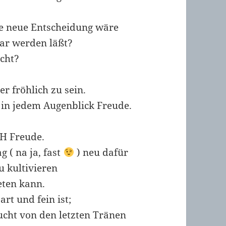
e neue Entscheidung wäre
bar werden läßt?
cht?
r fröhlich zu sein.
 in jedem Augenblick Freude.
CH Freude.
 ( na ja, fast
) neu dafür
u kultivieren
reten kann.
art und fein ist;
eucht von den letzten Tränen