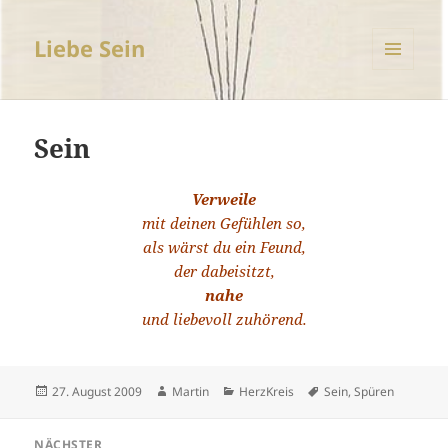
Liebe Sein
MENÜ
UND
WIDGETS
Sein
Verweile
mit deinen Gefühlen so,
als wärst du ein Feund,
der dabeisitzt,
nahe
und liebevoll zuhörend.
Veröffentlicht
Autor
Kategorien
Schlagwörter
27. August 2009
Martin
HerzKreis
Sein
,
Spüren
am
Beitragsnavigation
NÄCHSTER