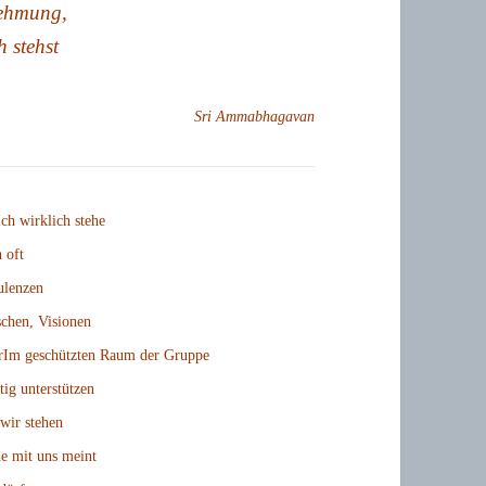
nehmung,
h stehst
Sri Ammabhagavan
h wirklich stehe
h oft
ulenzen
chen, Visionen
erIm geschützten Raum der Gruppe
ig unterstützen
wir stehen
e mit uns meint