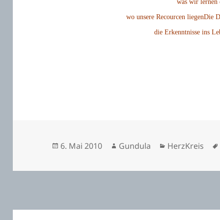
was wir lernen
wo unsere Recourcen liegenDie D
die Erkenntnisse ins Le
Veröffentlicht
Autor
Kategorien
6. Mai 2010
Gundula
HerzKreis
am
Beitragsnavigation