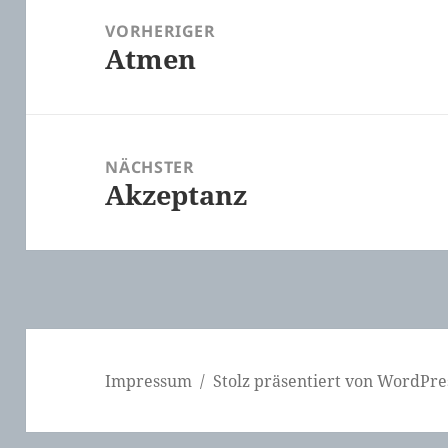
VORHERIGER
Atmen
Vorheriger
Beitrag:
NÄCHSTER
Akzeptanz
Nächster
Beitrag:
Impressum
Stolz präsentiert von WordPre