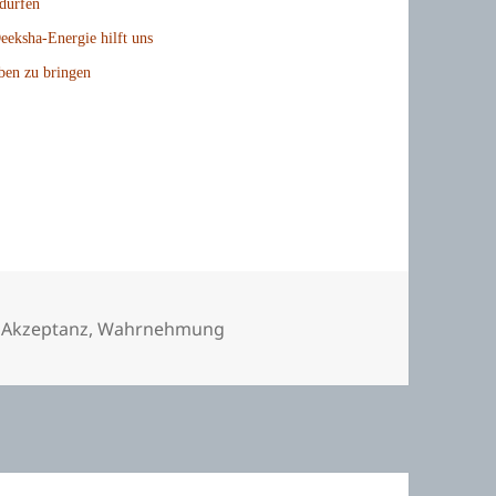
 dürfen
eeksha-Energie hilft uns
ben zu bringen
Schlagwörter
Akzeptanz
,
Wahrnehmung