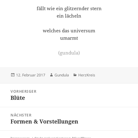
fällt wie ein glitzernder stern
ein lächeln
welches das universum
umarmt
(gundula)
Veröffentlicht
Autor
Kategorien
12. Februar 2017
Gundula
HerzKreis
am
Beitragsnavigation
VORHERIGER
Blüte
Vorheriger
Beitrag:
NÄCHSTER
Formen & Vorstellungen
Nächster
Beitrag: