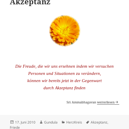
Akzeptanz
Die Freude, die wir uns ersehnen indem wir versuchen
Personen und Situationen zu verändern,
können wir bereits jetzt in der Gegenwart
durch Akzeptanz finden
Akzeptanz
Sri Ammabhagavan
weiterlesen
Veröffentlicht
Autor
Kategorien
Schlagwörter
17. Juni 2010
Gundula
HerzKreis
Akzeptanz
,
am
Friede