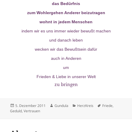
das Bedürfnis
zum Wohlergehen Anderer beizutragen
wohnt in jedem Menschen
indem wir es uns immer wieder bewußt machen
und danach leben
wecken wir das Bewußtsein dafür
auch in Anderen
um
Frieden & Liebe in unserer Welt
zu bringen
Veröffentlicht
Autor
Kategorien
Schlagwörter
5. Dezember 2011
Gundula
HerzKreis
Friede
,
am
Geduld
,
Vertrauen