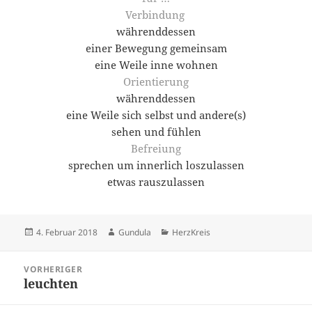
Verbindung
währenddessen
einer Bewegung gemeinsam
eine Weile inne wohnen
Orientierung
währenddessen
eine Weile sich selbst und andere(s)
sehen und fühlen
Befreiung
sprechen um innerlich loszulassen
etwas rauszulassen
Veröffentlicht
Autor
Kategorien
4. Februar 2018
Gundula
HerzKreis
am
Beitragsnavigation
VORHERIGER
leuchten
Vorheriger
Beitrag: